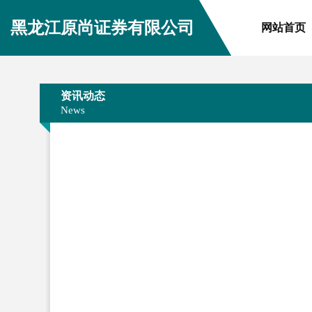
黑龙江原尚证券有限公司
网站首页
资讯动态
News